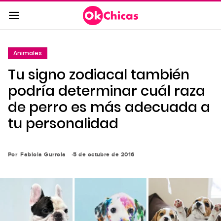
Saltar
al
contenido
principal
Animales
Saltar
Tu signo zodiacal también
a
la
podría determinar cuál raza
navegación
de perro es más adecuada a
principal
tu personalidad
Por
Fabiola Gurrola
5 de octubre de 2016