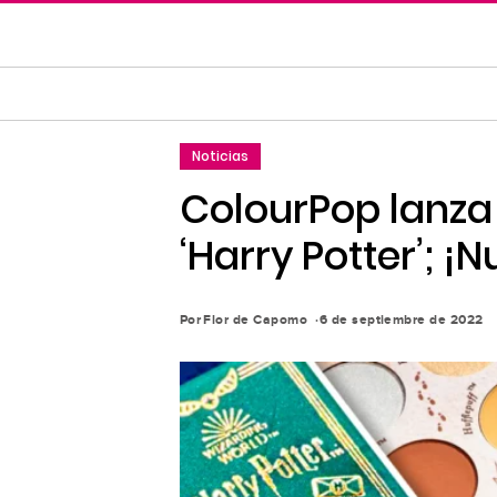
Saltar
al
contenido
principal
Saltar
Noticias
a
la
ColourPop lanza
navegación
‘Harry Potter’; ¡N
principal
Por
Flor de Capomo
6 de septiembre de 2022