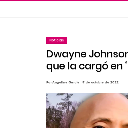
Saltar
al
contenido
principal
Saltar
Noticias
a
la
Dwayne Johnson 
navegación
que la cargó en 
principal
Por
Angelina Garcia
7 de octubre de 2022