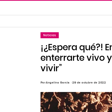
Saltar
al
contenido
principal
Saltar
Noticias
a
la
¡¿Espera qué?! E
navegación
enterrarte vivo 
principal
vivir”
Por
Angelina Garcia
29 de octubre de 2022