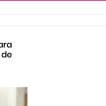
ara
 de