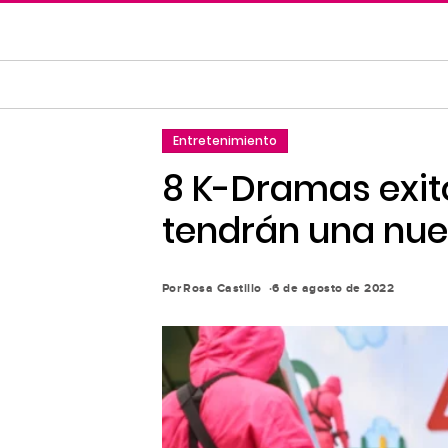
Saltar
al
contenido
principal
Saltar
Entretenimiento
a
la
8 K-Dramas exit
navegación
tendrán una nu
principal
Por
Rosa Castillo
6 de agosto de 2022