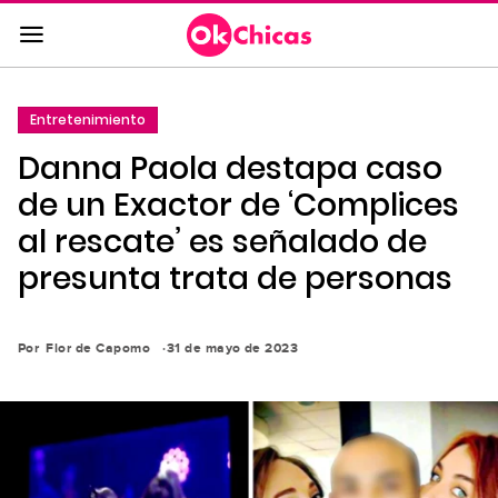
Saltar
al
contenido
principal
Entretenimiento
Saltar
Danna Paola destapa caso
a
la
de un Exactor de ‘Complices
navegación
al rescate’ es señalado de
principal
presunta trata de personas
Por
Flor de Capomo
31 de mayo de 2023