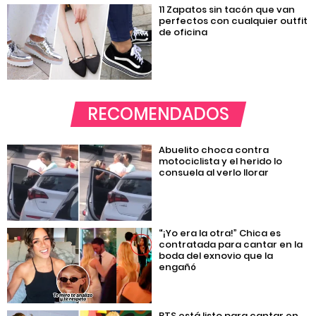
11 Zapatos sin tacón que van
perfectos con cualquier outfit
de oficina
RECOMENDADOS
Abuelito choca contra
motociclista y el herido lo
consuela al verlo llorar
“¡Yo era la otra!” Chica es
contratada para cantar en la
boda del exnovio que la
engañó
BTS está listo para cantar en