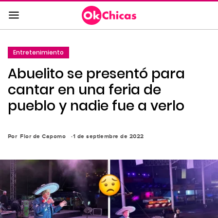
Saltar
al
contenido
principal
Entretenimiento
Saltar
Abuelito se presentó para
a
la
cantar en una feria de
navegación
pueblo y nadie fue a verlo
principal
Por
Flor de Capomo
1 de septiembre de 2022