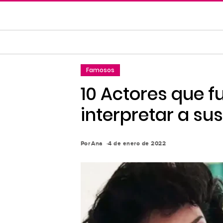
Saltar
al
contenido
principal
Saltar
Famosos
a
la
10 Actores que f
navegación
interpretar a s
principal
Por
Ana
4 de enero de 2022