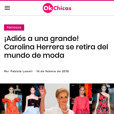
Saltar
al
contenido
principal
Famosos
Saltar
¡Adiós a una grande!
a
la
Carolina Herrera se retira del
navegación
mundo de moda
principal
Por
Fabiola Lomeli
14 de febrero de 2018