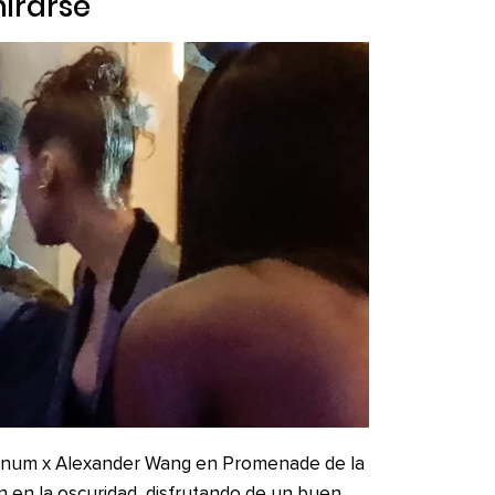
irarse
Magnum x Alexander Wang en Promenade de la
on en la oscuridad, disfrutando de un buen