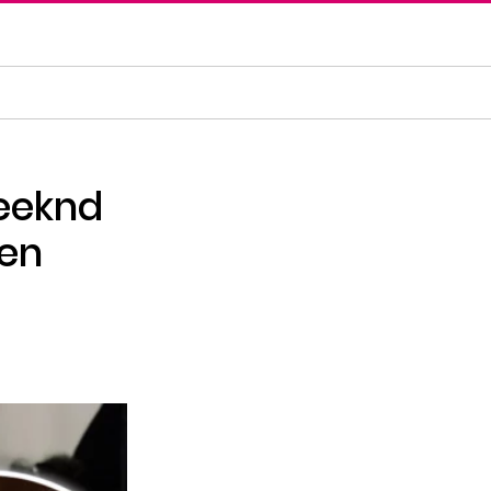
Weeknd
 en