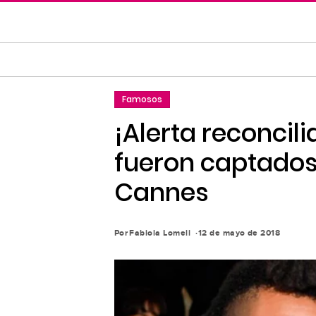
Saltar
al
contenido
principal
Saltar
Famosos
a
la
¡Alerta reconcil
navegación
fueron captados
principal
Cannes
Por
Fabiola Lomeli
12 de mayo de 2018