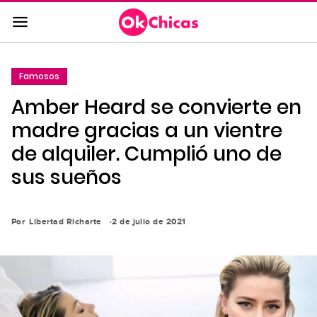
Saltar
al
contenido
principal
Famosos
Saltar
Amber Heard se convierte en
a
la
madre gracias a un vientre
navegación
de alquiler. Cumplió uno de
principal
sus sueños
Por
Libertad Richarte
2 de julio de 2021