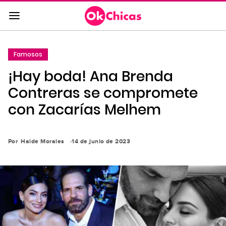
Saltar
al
contenido
principal
Famosos
Saltar
¡Hay boda! Ana Brenda
a
la
Contreras se compromete
navegación
con Zacarías Melhem
principal
Por
Haide Morales
14 de junio de 2023