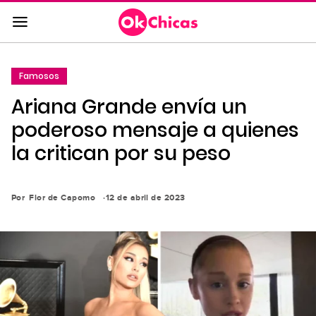
Saltar
al
contenido
principal
Famosos
Saltar
Ariana Grande envía un
a
la
poderoso mensaje a quienes
navegación
la critican por su peso
principal
Por
Flor de Capomo
12 de abril de 2023