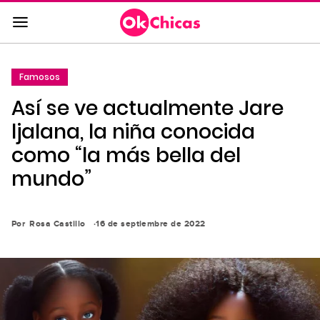
Saltar
al
contenido
principal
Famosos
Saltar
Así se ve actualmente Jare
a
la
ljalana, la niña conocida
navegación
como “la más bella del
principal
mundo”
Por
Rosa Castillo
16 de septiembre de 2022