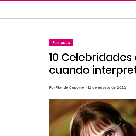
Saltar
al
contenido
principal
Saltar
Famosos
a
la
10 Celebridades
navegación
cuando interpre
principal
Por
Flor de Capomo
12 de agosto de 2022