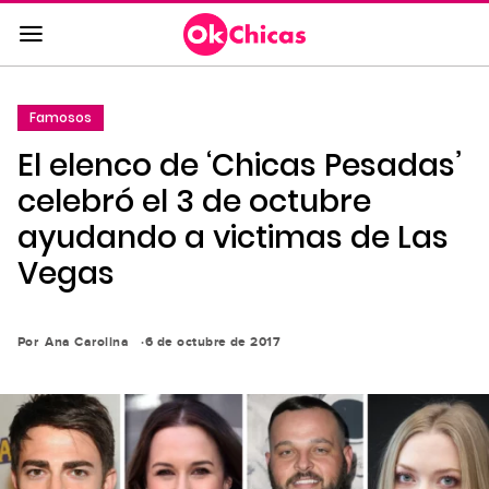
Saltar
al
contenido
principal
Famosos
Saltar
El elenco de ‘Chicas Pesadas’
a
la
celebró el 3 de octubre
navegación
ayudando a victimas de Las
principal
Vegas
Por
Ana Carolina
6 de octubre de 2017