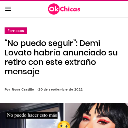
Saltar
al
contenido
principal
Famosos
Saltar
“No puedo seguir”: Demi
a
la
Lovato habría anunciado su
navegación
retiro con este extraño
principal
mensaje
Por
Rosa Castillo
20 de septiembre de 2022