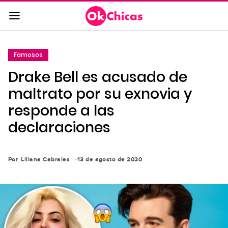
Saltar
al
contenido
principal
Famosos
Saltar
Drake Bell es acusado de
a
la
maltrato por su exnovia y
navegación
responde a las
principal
declaraciones
Por
Liliana Cabrales
13 de agosto de 2020