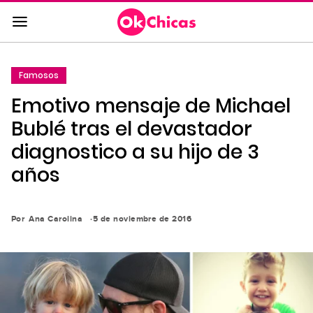
Saltar
al
contenido
principal
Famosos
Saltar
Emotivo mensaje de Michael
a
la
Bublé tras el devastador
navegación
diagnostico a su hijo de 3
principal
años
Por
Ana Carolina
5 de noviembre de 2016