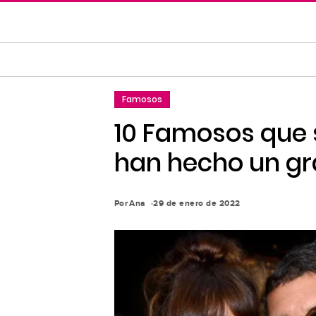
Saltar
al
contenido
principal
Saltar
Famosos
a
la
10 Famosos que 
navegación
han hecho un gra
principal
Por
Ana
29 de enero de 2022