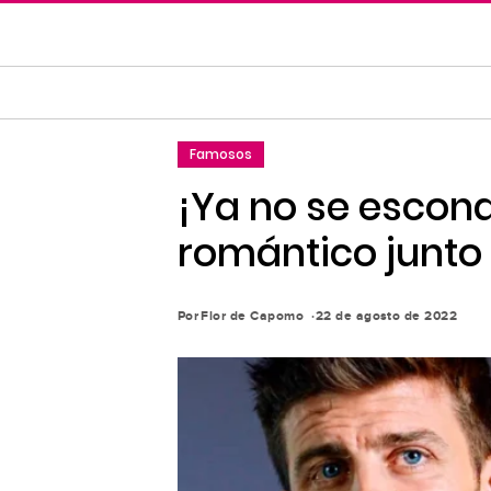
Saltar
al
contenido
principal
Saltar
Famosos
a
la
¡Ya no se escon
navegación
romántico junto 
principal
Por
Flor de Capomo
22 de agosto de 2022