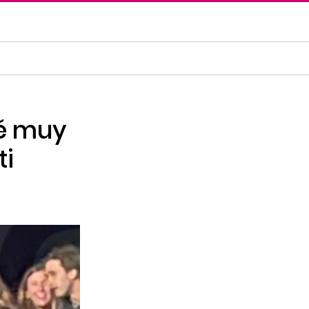
ué muy
ti