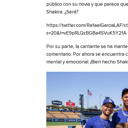
público con su novia y que parece que 
Shakira. ¿Será?
https://twitter.com/RafaelGarciaLAF
s=20&t=vE9pRLQzBGBa4SVuK5Y2fA
Por su parte, la cantante se ha mante
comentario. Por ahora se encuentra cu
mental y emocional. ¡Bien hecho Shak