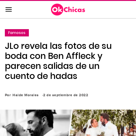
Saltar
al
contenido
principal
Famosos
Saltar
JLo revela las fotos de su
a
la
boda con Ben Affleck y
navegación
parecen salidas de un
principal
cuento de hadas
Por
Haide Morales
2 de septiembre de 2022