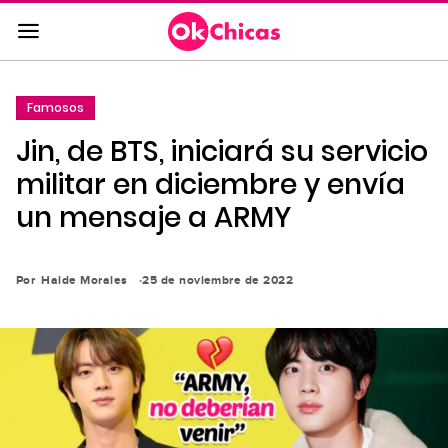
Saltar
al
contenido
principal
Famosos
Saltar
Jin, de BTS, iniciará su servicio
a
la
militar en diciembre y envía
navegación
un mensaje a ARMY
principal
Por
Haide Morales
25 de noviembre de 2022