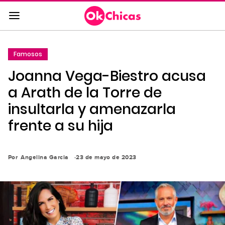
Saltar
al
contenido
principal
Famosos
Saltar
Joanna Vega-Biestro acusa
a
la
a Arath de la Torre de
navegación
insultarla y amenazarla
principal
frente a su hija
Por
Angelina Garcia
23 de mayo de 2023