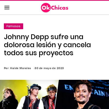
Saltar
al
contenido
principal
Famosos
Saltar
Johnny Depp sufre una
a
la
dolorosa lesión y cancela
navegación
todos sus proyectos
principal
Por
Haide Morales
30 de mayo de 2023