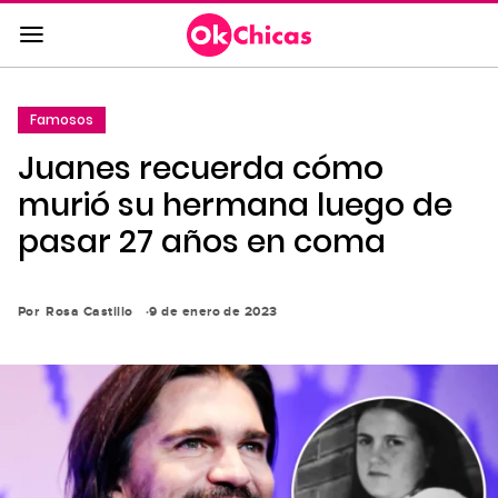
Saltar
al
contenido
principal
Famosos
Saltar
Juanes recuerda cómo
a
la
murió su hermana luego de
navegación
pasar 27 años en coma
principal
Por
Rosa Castillo
9 de enero de 2023