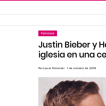
Saltar
al
contenido
principal
Saltar
Famosos
a
la
Justin Bieber y 
navegación
iglesia en una c
principal
Por
Laura Simental
1 de octubre de 2019