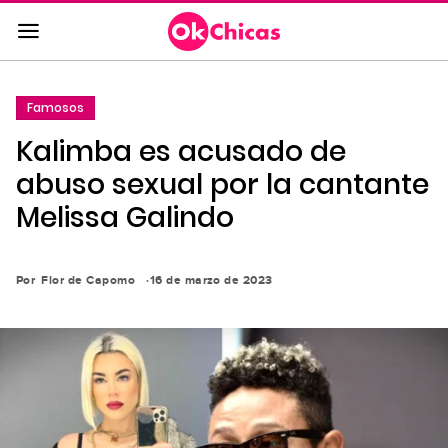
Saltar
al
contenido
principal
Famosos
Saltar
Kalimba es acusado de
a
la
abuso sexual por la cantante
navegación
Melissa Galindo
principal
Por
Flor de Capomo
16 de marzo de 2023