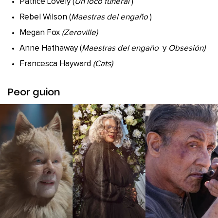
Patrice Lovely (
Un loco funeral
)
Rebel Wilson (
Maestras del engaño
)
Megan Fox
(Zeroville)
Anne Hathaway (
Maestras del engaño
y
Obsesión)
Francesca Hayward
(Cats)
Peor guion