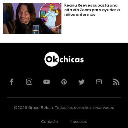
Keanu Reeves subasta una
cita vía Zoom para ayudar a
niños enfermos
Facebook
Instagram
YouTube
Pinterest
Twitter
Correo
RSS
©2026 Grupo Reban. Todos los derechos reservados
Contacto
Nosotros