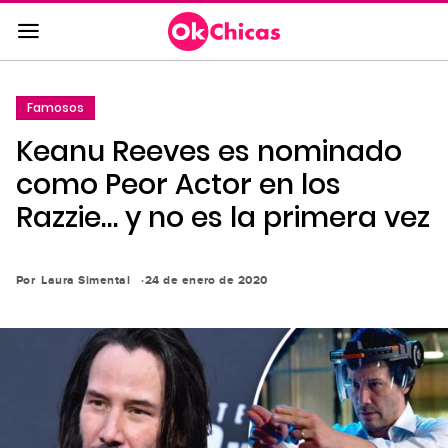
Saltar
al
contenido
principal
Famosos
Saltar
Keanu Reeves es nominado
a
la
como Peor Actor en los
navegación
Razzie… y no es la primera vez
principal
Por
Laura Simental
24 de enero de 2020