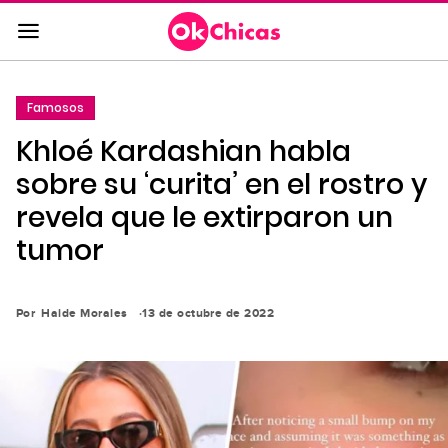
Saltar
al
contenido
principal
Famosos
Saltar
Khloé Kardashian habla
a
la
sobre su ‘curita’ en el rostro y
navegación
revela que le extirparon un
principal
tumor
Por
Haide Morales
13 de octubre de 2022