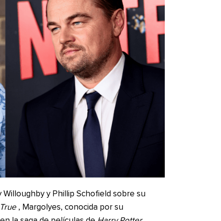
Willoughby y Phillip Schofield sobre su
 True
, Margolyes, conocida por su
 en la saga de películas de
Harry Potter,