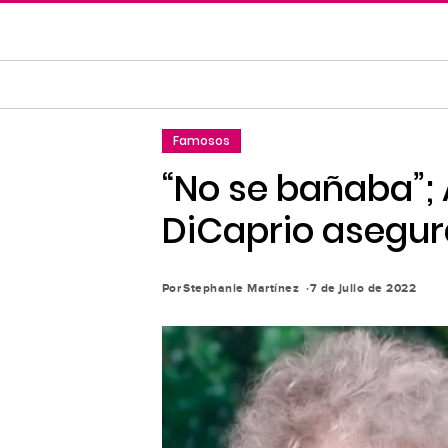
Saltar
al
contenido
principal
Saltar
Famosos
a
la
“No se bañaba”; 
navegación
DiCaprio asegur
principal
Por
Stephanie Martínez
7 de julio de 2022