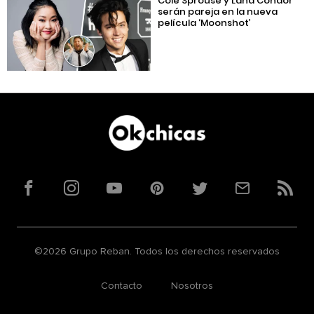
Cole Sprouse y Lana Condor
serán pareja en la nueva
película ‘Moonshot’
Facebook
Instagram
YouTube
Pinterest
Twitter
Correo
RSS
©2026 Grupo Reban. Todos los derechos reservados
Contacto
Nosotros