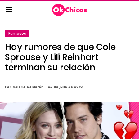
Saltar
al
contenido
principal
Famosos
Saltar
Hay rumores de que Cole
a
la
Sprouse y Lili Reinhart
navegación
terminan su relación
principal
Por
Valeria Calderón
23 de julio de 2019