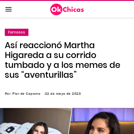
Saltar
al
contenido
principal
Famosos
Saltar
Así reaccionó Martha
a
la
Higareda a su corrido
navegación
tumbado y a los memes de
principal
sus “aventurillas”
Por
Flor de Capomo
22 de mayo de 2023