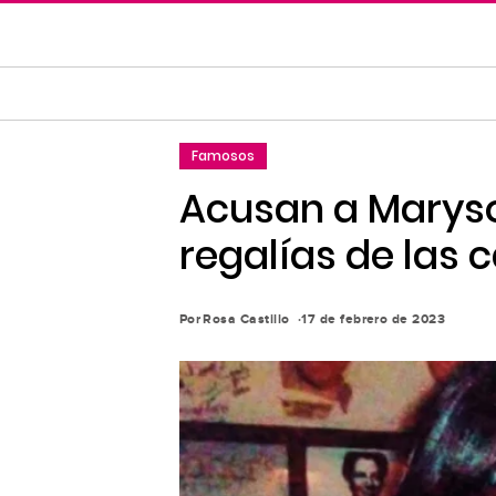
Saltar
al
contenido
principal
Saltar
Famosos
a
la
Acusan a Maryso
navegación
regalías de las 
principal
Por
Rosa Castillo
17 de febrero de 2023