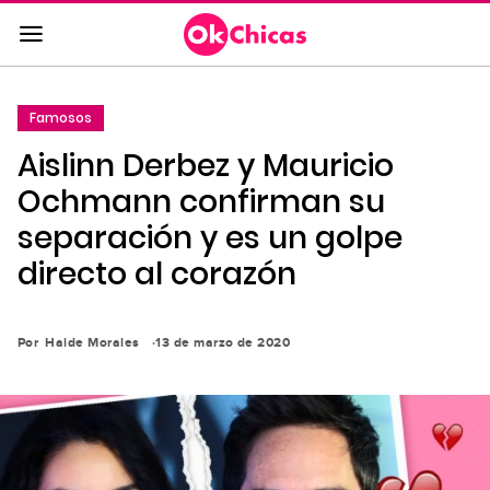
Saltar
al
contenido
principal
Famosos
Saltar
Aislinn Derbez y Mauricio
a
la
Ochmann confirman su
navegación
separación y es un golpe
principal
directo al corazón
Por
Haide Morales
13 de marzo de 2020