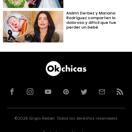
Aislinn Derbez y Mariana
Rodríguez comparten lo
doloroso y difícil que fue
perder un bebé
Facebook
Instagram
YouTube
Pinterest
Twitter
Correo
RSS
©2026 Grupo Reban. Todos los derechos reservados