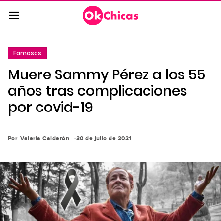
Saltar
al
contenido
principal
Famosos
Saltar
Muere Sammy Pérez a los 55
a
la
años tras complicaciones
navegación
por covid-19
principal
Por
Valeria Calderón
30 de julio de 2021