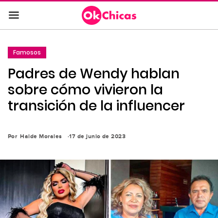
Saltar
al
contenido
principal
Famosos
Saltar
Padres de Wendy hablan
a
la
sobre cómo vivieron la
navegación
transición de la influencer
principal
Por
Haide Morales
17 de junio de 2023