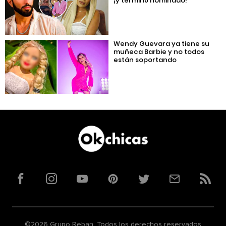
¡y terminó nominado!
Wendy Guevara ya tiene su
muñeca Barbie y no todos
están soportando
Facebook
Instagram
YouTube
Pinterest
Twitter
Correo
RSS
©2026 Grupo Reban. Todos los derechos reservados