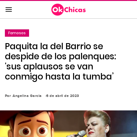
Saltar
al
contenido
principal
Famosos
Saltar
Paquita la del Barrio se
a
la
despide de los palenques:
navegación
‘sus aplausos se van
principal
conmigo hasta la tumba’
Por
Angelina Garcia
6 de abril de 2023