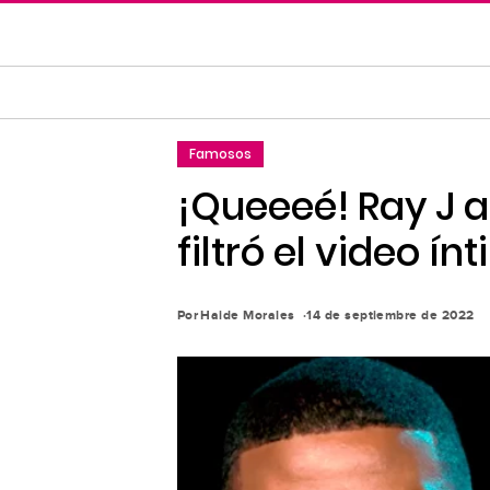
Saltar
al
contenido
principal
Saltar
Famosos
a
la
¡Queeeé! Ray J a
navegación
filtró el video 
principal
Por
Haide Morales
14 de septiembre de 2022