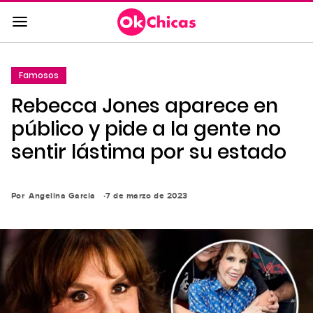
Saltar
al
contenido
principal
Famosos
Saltar
Rebecca Jones aparece en
a
la
público y pide a la gente no
navegación
sentir lástima por su estado
principal
Por
Angelina Garcia
7 de marzo de 2023