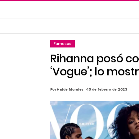
Saltar
al
contenido
principal
Saltar
Famosos
a
la
Rihanna posó con
navegación
‘Vogue’; lo most
principal
Por
Haide Morales
15 de febrero de 2023