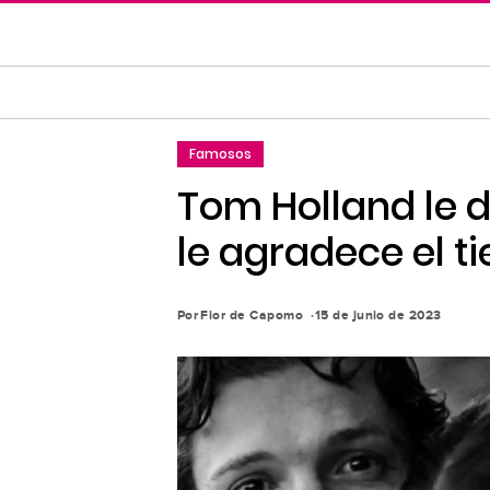
Saltar
al
contenido
principal
Saltar
Famosos
a
la
Tom Holland le 
navegación
le agradece el t
principal
Por
Flor de Capomo
15 de junio de 2023