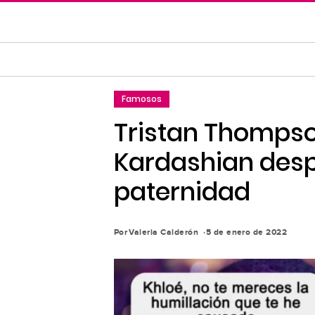
Saltar
al
contenido
principal
Saltar
Famosos
a
la
Tristan Thompso
navegación
Kardashian desp
principal
paternidad
Por
Valeria Calderón
5 de enero de 2022