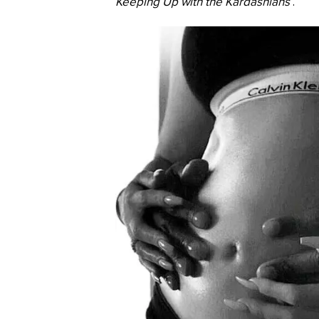
Keeping Up with the Kardashians
.