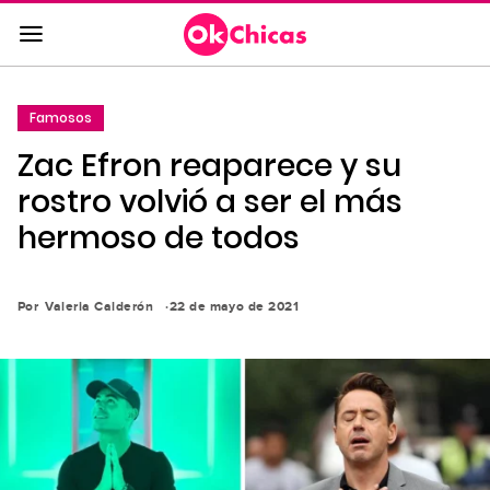
Saltar
al
contenido
principal
Famosos
Saltar
Zac Efron reaparece y su
a
la
rostro volvió a ser el más
navegación
hermoso de todos
principal
Por
Valeria Calderón
22 de mayo de 2021