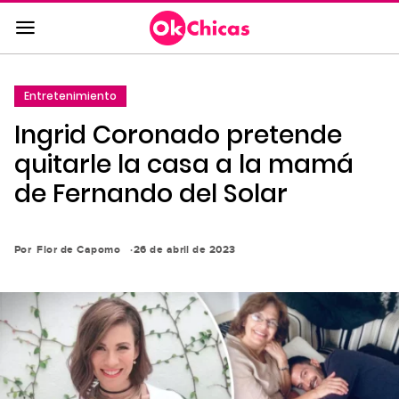
Saltar
al
contenido
principal
Entretenimiento
Saltar
Ingrid Coronado pretende
a
la
quitarle la casa a la mamá
navegación
de Fernando del Solar
principal
Por
Flor de Capomo
26 de abril de 2023