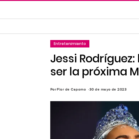
Saltar
al
contenido
principal
Saltar
Entretenimiento
a
la
Jessi Rodríguez:
navegación
ser la próxima M
principal
Por
Flor de Capomo
30 de mayo de 2023