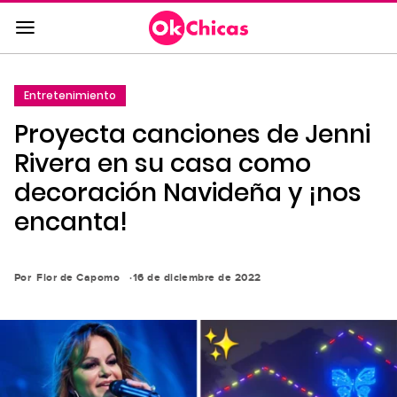
Saltar
al
contenido
principal
Entretenimiento
Saltar
Proyecta canciones de Jenni
a
la
Rivera en su casa como
navegación
decoración Navideña y ¡nos
principal
encanta!
Por
Flor de Capomo
16 de diciembre de 2022