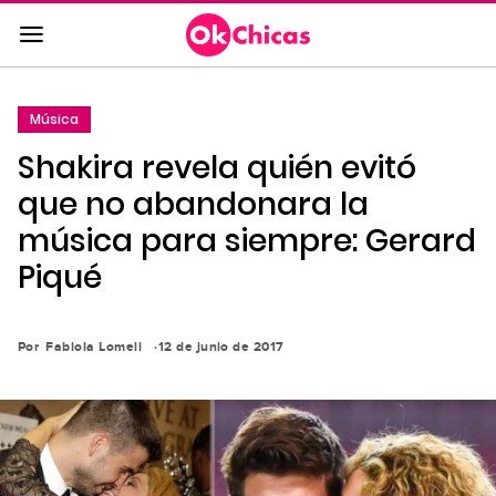
Saltar
al
contenido
principal
Música
Saltar
Shakira revela quién evitó
a
la
que no abandonara la
navegación
música para siempre: Gerard
principal
Piqué
Por
Fabiola Lomeli
12 de junio de 2017