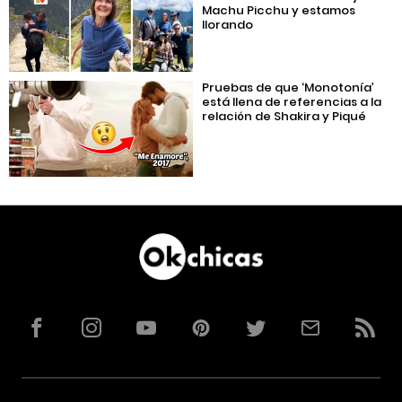
Machu Picchu y estamos
llorando
Pruebas de que ‘Monotonía’
está llena de referencias a la
relación de Shakira y Piqué
Facebook
Instagram
YouTube
Pinterest
Twitter
Correo
RSS