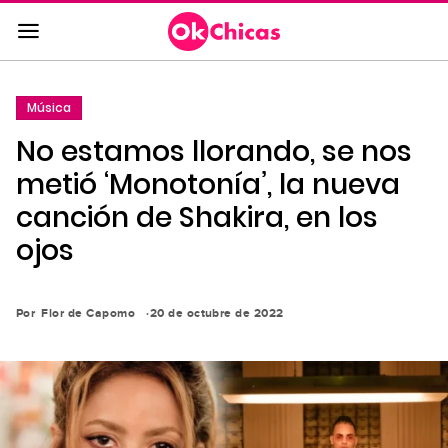
Saltar
al
contenido
principal
Música
Saltar
No estamos llorando, se nos
a
la
metió ‘Monotonía’, la nueva
navegación
canción de Shakira, en los
principal
ojos
Por
Flor de Capomo
20 de octubre de 2022