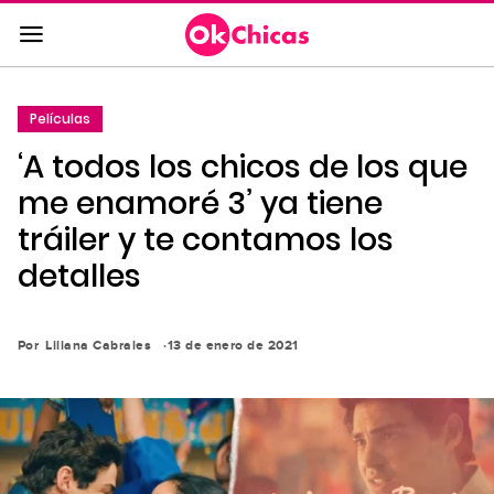
Saltar
al
contenido
principal
Películas
Saltar
‘A todos los chicos de los que
a
la
me enamoré 3’ ya tiene
navegación
tráiler y te contamos los
principal
detalles
Por
Liliana Cabrales
13 de enero de 2021